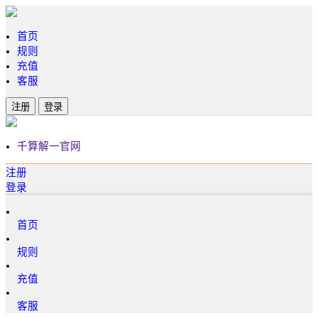
首页
规则
充值
客服
注册
登录
千算解一官网
注册
登录
首页
规则
充值
客服