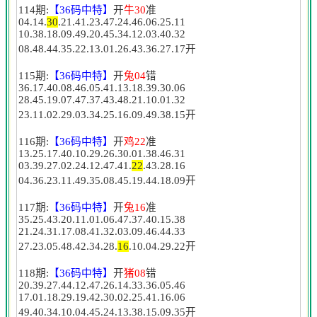
114期:
【36码中特】
开
牛30
准
04.14.
30
.21.41.23.47.24.46.06.25.11
10.38.18.09.49.20.45.34.12.03.40.32
08.48.44.35.22.13.01.26.43.36.27.17开
115期:
【36码中特】
开
兔04
错
36.17.40.08.46.05.41.13.18.39.30.06
28.45.19.07.47.37.43.48.21.10.01.32
23.11.02.29.03.34.25.16.09.49.38.15开
116期:
【36码中特】
开
鸡22
准
13.25.17.40.10.29.26.30.01.38.46.31
03.39.27.02.24.12.47.41.
22
.43.28.16
04.36.23.11.49.35.08.45.19.44.18.09开
117期:
【36码中特】
开
兔16
准
35.25.43.20.11.01.06.47.37.40.15.38
21.24.31.17.08.41.32.03.09.46.44.33
27.23.05.48.42.34.28.
16
.10.04.29.22开
118期:
【36码中特】
开
猪08
错
20.39.27.44.12.47.26.14.33.36.05.46
17.01.18.29.19.42.30.02.25.41.16.06
49.40.34.10.04.45.24.13.38.15.09.35开