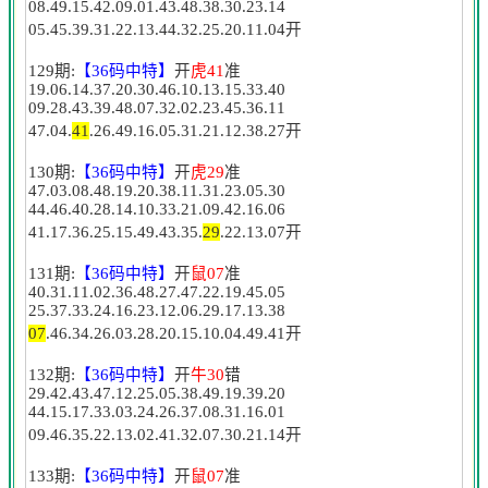
08.49.15.42.09.01.43.48.38.30.23.14
05.45.39.31.22.13.44.32.25.20.11.04开
129期:
【36码中特】
开
虎41
准
19.06.14.37.20.30.46.10.13.15.33.40
09.28.43.39.48.07.32.02.23.45.36.11
47.04.
41
.26.49.16.05.31.21.12.38.27开
130期:
【36码中特】
开
虎29
准
47.03.08.48.19.20.38.11.31.23.05.30
44.46.40.28.14.10.33.21.09.42.16.06
41.17.36.25.15.49.43.35.
29
.22.13.07开
131期:
【36码中特】
开
鼠07
准
40.31.11.02.36.48.27.47.22.19.45.05
25.37.33.24.16.23.12.06.29.17.13.38
07
.46.34.26.03.28.20.15.10.04.49.41开
132期:
【36码中特】
开
牛30
错
29.42.43.47.12.25.05.38.49.19.39.20
44.15.17.33.03.24.26.37.08.31.16.01
09.46.35.22.13.02.41.32.07.30.21.14开
133期:
【36码中特】
开
鼠07
准