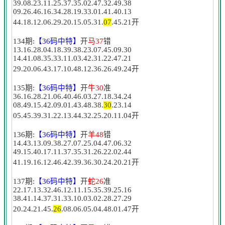
39.08.23.11.25.37.35.02.47.32.49.38
09.26.46.16.34.28.19.33.01.41.40.13
44.18.12.06.29.20.15.05.31.
07
.45.21开
134期:
【36码中特】
开
马37
错
13.16.28.04.18.39.38.23.07.45.09.30
14.41.08.35.33.11.03.42.31.22.47.21
29.20.06.43.17.10.48.12.36.26.49.24开
135期:
【36码中特】
开
牛30
准
36.16.28.21.06.40.46.03.27.18.34.24
08.49.15.42.09.01.43.48.38.
30
.23.14
05.45.39.31.22.13.44.32.25.20.11.04开
136期:
【36码中特】
开
羊48
错
14.43.13.09.38.27.07.25.04.47.06.32
49.15.40.17.11.37.35.31.26.22.02.44
41.19.16.12.46.42.39.36.30.24.20.21开
137期:
【36码中特】
开
蛇26
准
22.17.13.32.46.12.11.15.35.39.25.16
38.41.14.37.31.33.10.03.02.28.27.29
20.24.21.45.
26
.08.06.05.04.48.01.47开