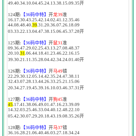
49.40.34.10.04.45.24.13.38.15.09.35开
124期:
【36码中特】
开
龙39
准
16.17.30.43.25.42.14.02.41.12.35.46
44.08.48.40.
39
.31.20.36.07.26.18.09
03.33.22.13.04.47.38.15.06.45.37.28开
125期:
【36码中特】
开
鼠31
准
09.36.47.29.02.25.43.13.27.08.48.37
20.10.
31
.06.44.18.41.23.46.22.16.15
39.30.21.11.35.28.04.42.34.24.01.40开
126期:
【36码中特】
开
马49
错
22.29.30.12.05.14.42.35.24.47.38.11
32.43.07.28.13.44.26.33.25.21.15.06
20.34.27.19.45.39.16.10.03.46.37.31开
127期:
【36码中特】
开
狗45
准
45
.17.41.38.06.49.01.47.16.23.39.09
14.32.03.25.46.33.04.40.12.48.22.10
05.42.30.07.29.20.18.43.19.08.35.26开
128期:
【36码中特】
开
马37
错
36.16.28.21.06.40.46.03.27.18.34.24