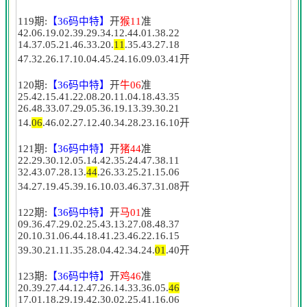
119期:
【36码中特】
开
猴11
准
42.06.19.02.39.29.34.12.44.01.38.22
14.37.05.21.46.33.20.
11
.35.43.27.18
47.32.26.17.10.04.45.24.16.09.03.41开
120期:
【36码中特】
开
牛06
准
25.42.15.41.22.08.20.11.04.18.43.35
26.48.33.07.29.05.36.19.13.39.30.21
14.
06
.46.02.27.12.40.34.28.23.16.10开
121期:
【36码中特】
开
猪44
准
22.29.30.12.05.14.42.35.24.47.38.11
32.43.07.28.13.
44
.26.33.25.21.15.06
34.27.19.45.39.16.10.03.46.37.31.08开
122期:
【36码中特】
开
马01
准
09.36.47.29.02.25.43.13.27.08.48.37
20.10.31.06.44.18.41.23.46.22.16.15
39.30.21.11.35.28.04.42.34.24.
01
.40开
123期:
【36码中特】
开
鸡46
准
20.39.27.44.12.47.26.14.33.36.05.
46
17.01.18.29.19.42.30.02.25.41.16.06