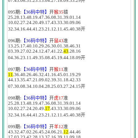
07.43.06.31.23.13.04.27.18.09.33.29开
095期:
【36码中特】
开
猴35
错
25.28.13.48.19.47.36.08.31.39.01.14
10.02.27.24.20.49.17.43.33.30.09.06
32.34.16.44.41.23.21.12.11.45.40.38开
096期:
【36码中特】
开
鼠43
准
13.25.17.40.10.29.26.30.01.38.46.31
03.39.27.02.24.12.47.41.22.
43
.28.16
04.36.23.11.49.35.08.45.19.44.18.09开
097期:
【36码中特】
开
猴11
准
11
.36.40.26.46.32.41.16.45.01.19.29
44.13.35.47.21.09.02.39.31.18.42.33
07.30.08.34.10.04.28.25.03.27.24.15开
098期:
【36码中特】
开
虎17
准
25.28.13.48.19.47.36.08.31.39.01.14
10.02.27.24.20.49.
17
.43.33.30.09.06
32.34.16.44.41.23.21.12.11.45.40.38开
099期:
【36码中特】
开
羊12
准
43.32.47.02.26.45.24.06.21.
12
.44.46
17.03.23.42.28.13.37.16.39.11.09.18