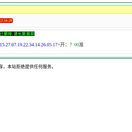
2:16:29
已删除,请长期跟踪
15.27.07.19.22.34.14.26.05.17
=开：
？00
准
容，本站拒绝提供任何服务。
100037