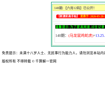
140期:【六肖12码】已公开！
【新澳彩高手贴】
发表于: 2026-05-20-1
温馨提示:为了提高网速,过往记录
140期：
(马龙鼠鸡蛇虎)
=
13.25.
免责提示：未满十八岁人士、无民事行为能力人，请勿浏览本站内
版权所有 不得转载 © 千算解一官网