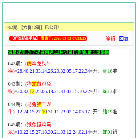
062期:【六肖12码】已公开！
编辑
回复
【新澳彩高手贴】
发表于: 2026-03-03-07:33:25
温馨提示:为了提高网速,过往记录已删除,请长期跟踪
042期：
(
虎
鸡龙狗牛
猴)
=
28.40.21.33.14.26.20.32.05.17.22.34
=开：
虎16
准
043期：
(狗
蛇
鼠鸡兔
猴)
=
20.32.
13
.25.06.18.21.33.03.15.10.22
=开：
蛇13
准
044期：
(马兔
猪
羊龙
牛)
=
12.24.15.27.
19
.31.11.23.02.14.05.17
=开：
猪19
准
045期：
(猴兔鼠鸡马
龙)
=
10.22.15.27.18.30.21.33.12.24.02.14
=开：
蛇01
错