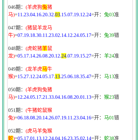
046期：
(羊虎狗
兔
猪
马)
=
11.23.04.16.20.32.
03
.15.07.19.12.24
=开：
兔03
准
047期：
(猪鼠羊龙马
牛)
=
07.19.18.30.11.23.02.14.12.24.05.17
=开：
兔39
错
048期：
(虎蛇猪
羊
鼠
龙)
=
05.17.14.26.08.20.12.
24
.07.19.15.27
=开：
羊24
准
049期：
(龙羊虎
马
牛
猴)
=
15.27.12.24.05.17.
13
.25.06.18.35.47
=开：
马13
准
050期：
(羊虎狗兔猪
马)
=
12.24.05.17.21.33.04.16.08.20.01.13
=开：
猴23
错
051期：
(牛猪蛇鼠猴
兔)
=
06.18.08.20.14.26.07.19.11.23.04.16
=开：
马01
错
052期：
(虎马羊兔猴
蛇
)
=
05.17.01.13.12.24.04.16.23.35.02.14
=开：
蛇38
准